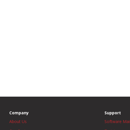
Company
Support
About Us
Software Ma