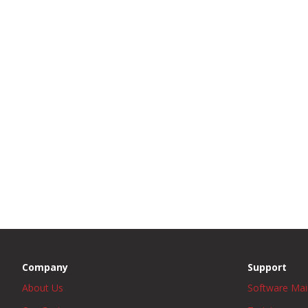
Company
Support
About Us
Software Ma