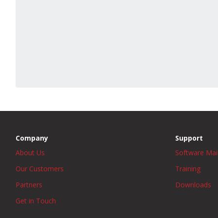
Company
Support
About Us
Software Ma
Our Customers
Training
Partners
Downloads
Get in Touch