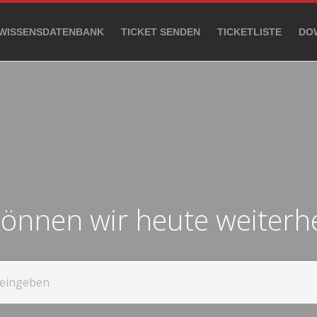
WISSENSDATENBANK
TICKET SENDEN
TICKETLISTE
DO
önnen wir heute weiterh